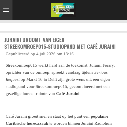
Ga
direct
naar
de
hoofdinhoud
JURAINI DROOMT VAN EIGEN
STREEKOMROEP015‑STUDIOPAND MET CAFÉ JURAINI
Gepubliceerd op 4 juli 2026 om 13:16
Streekomroep015 werkt hard aan de toekomst. Juraini Ferary,
oprichter van de omroep, spreekt vandaag tijdens
Serious
Request
op Markt 16 in Delft zijn grote wens uit: een eigen
studiopand voor Streekomroep015, gecombineerd met een
gezellige horeca‑ruimte van
Café Juraini
.
Café Juraini groeit snel en staat op het punt een
populaire
Caribische horecazaak
te worden binnen Juraini Radiohuis