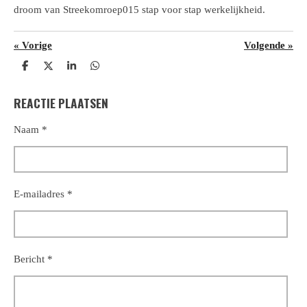
droom van Streekomroep015 stap voor stap werkelijkheid.
«
Vorige
Volgende
»
D
D
S
D
e
e
h
e
l
e
a
l
REACTIE PLAATSEN
e
l
r
e
n
e
n
Naam *
E-mailadres *
Bericht *