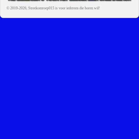
© 2019-2026, Streekomroep015
is voor iedereen die horen wil!
OMROEP JURAINI IS EEN VAN DE GROOTSTE EN POPULAIRST
DIGITALE STREEKOMROEP VOOR NEDERLAND EN IS EEN
BELANGRIJK ONDERDEEL VAN JURAINI RADIOHUIS
NEDERLAND.
De zender richt zich op jongeren, jongvolwassenen, volwassenen en we draa
vooral urban muziek als non-stop.
Wij brengen het nieuws uit de streek via radio en online. Via de website en
onze nieuwsapp kun je ook online luisteren naar onze radiozender.
OMROEP JURAINI GAAT VERDER DAN ALLEEN RADIO.
Zo zijn we online zeer actief, vergeet ons niet te volgen op Instagram,
Facebook en Twitter. Ook hebben we ons eigen Omroep Juraini TV en de