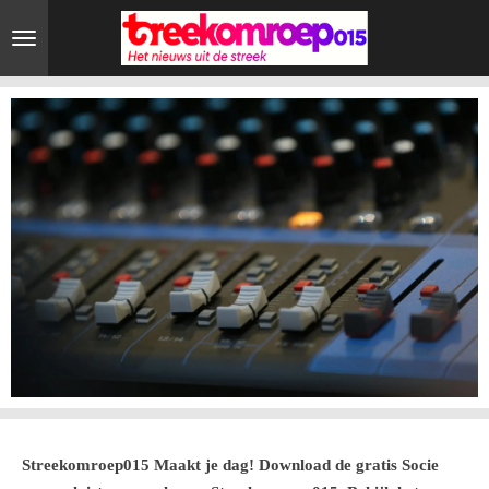
Ga
direct
naar
de
hoofdinhoud
Streekomroep015 Maakt je dag! Download de gratis Socie