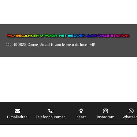
© 2019-2026, Omroep Juraini
is voor iedereen die horen wil!
OMROEP JURAINI IS EEN VAN DE GROOTSTE EN POPULAIRST
DIGITALE STREEKOMROEP VOOR NEDERLAND EN IS EEN
BELANGRIJK ONDERDEEL VAN JURAINI RADIOHUIS
NEDERLAND.
E-mailadres
Telefoonnummer
Kaart
Instagram
WhatsA
De zender richt zich op jongeren, jongvolwassenen, volwassenen en we draa
vooral urban muziek als non-stop.