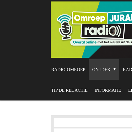
Ga
direct
naar
de
hoofdinhoud
RADIO-OMROEP
ONTDEK
RA
TIP DE REDACTIE
INFORMATIE
L