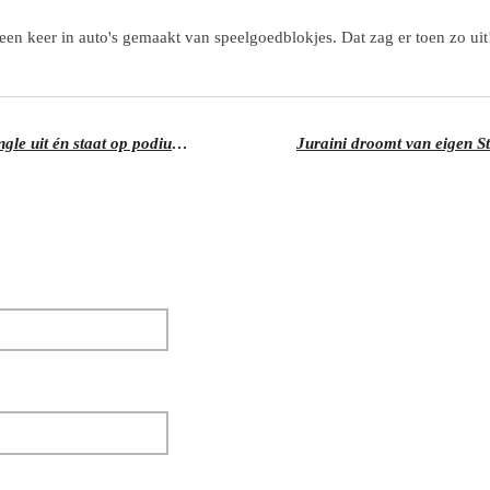
een keer in auto's gemaakt van speelgoedblokjes. Dat zag er toen zo uit
Lierse Gina Versteeg brengt eerste single uit én staat op podium met wereldberoemde zanger