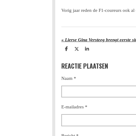
Vorig jaar reden de F1-coureurs ook al 
«
D
D
S
e
e
h
l
e
a
REACTIE PLAATSEN
e
l
r
n
e
Naam *
E-mailadres *
Bericht *