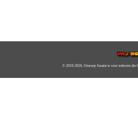
© 2019-2026, Omroep Juraini
is voor iedereen die 
OMROEP JURAINI IS EE
IS EEN BELANGRIJK OND
De zender richt zich op jonger
Wij brengen het nieuws uit de 
radiozender.