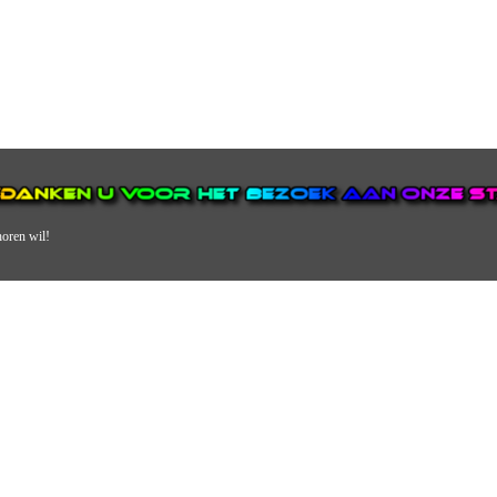
horen wil!
N VAN DE GROOTSTE EN POPULAIRSTE DIGITALE STREEKOMRO
ERDEEL VAN JURAINI RADIOHUIS NEDERLAND.
en, jongvolwassenen, volwassenen en we draaien vooral urban muziek als non-s
streek via radio en online. Via de website en onze nieuwsapp kun je ook online 