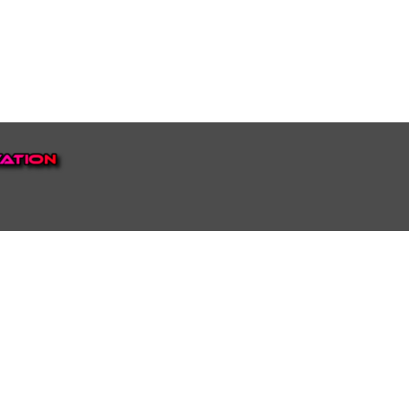
EP VOOR NEDERLAND EN
top.
luisteren naar onze