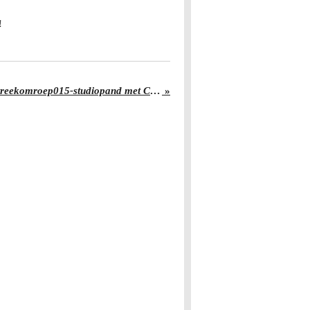
!
Juraini droomt van eigen Streekomroep015‑studiopand met Café Juraini
»