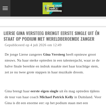
Ga
direct
naar
de
hoofdinhoud
LIERSE GINA VERSTEEG BRENGT EERSTE SINGLE UIT ÉN
STAAT OP PODIUM MET WERELDBEROEMDE ZANGER
Gepubliceerd op 4 juli 2026 om 12:49
De jonge Lierse zangeres
Gina Versteeg
heeft opnieuw groot
nieuws. Na haar sterke optreden in een talentenjacht, waar ze de
halve finale bereikte en indruk maakte met haar krachtige stem,
zet ze nu twee grote stappen in haar muzikale droom.
Gina brengt haar
eerste eigen single
uit én mag optreden tijdens
de tour van haar coach
Michael Patrick Kelly
in Duitsland. Voor
Gina is dit een enorme eer: op het podium staan met een