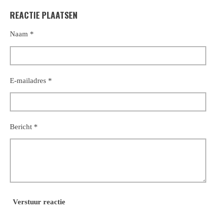
l
e
a
l
REACTIE PLAATSEN
e
l
r
e
n
e
n
Naam *
E-mailadres *
Bericht *
Verstuur reactie