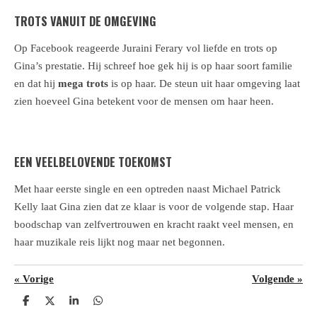
TROTS VANUIT DE OMGEVING
Op Facebook reageerde Juraini Ferary vol liefde en trots op
Gina’s prestatie. Hij schreef hoe gek hij is op haar soort familie
en dat hij
mega trots
is op haar. De steun uit haar omgeving laat
zien hoeveel Gina betekent voor de mensen om haar heen.
EEN VEELBELOVENDE TOEKOMST
Met haar eerste single en een optreden naast Michael Patrick
Kelly laat Gina zien dat ze klaar is voor de volgende stap. Haar
boodschap van zelfvertrouwen en kracht raakt veel mensen, en
haar muzikale reis lijkt nog maar net begonnen.
«
Vorige
Volgende
»
D
D
S
D
e
e
h
e