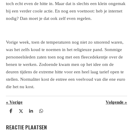
toch echt even de hitte in. Maar dat is slechts een klein ongemak
bij een verder coole actie. En nog een voetnoot: heb je internet
nodig? Dan moet je dat ook zelf even regelen.
Vorige week, toen de temperaturen nog niet zo smorend waren,
was het zelfs koud te noemen in het religieuze pand. Sommige
personeelsleden zaten toen nog met een fleecedekentje over de
benen te werken. Zodoende kwam men op het idee om de
deuren tijdens de extreme hitte voor een heel laag tarief open te
stellen. Normaliter kost de entree een veelvoud van die ene euro
die het nu kost.
«
Vorige
Volgende
»
D
D
S
D
e
e
h
e
l
e
a
l
REACTIE PLAATSEN
e
l
r
e
n
e
n