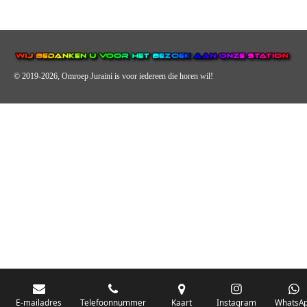
© 2019-2026, Omroep Juraini
is voor iedereen die horen wil!
OMROEP JURAINI IS EEN VAN DE GROOTSTE EN POPULAIRST
DIGITALE STREEKOMROEP VOOR NEDERLAND EN IS EEN
BELANGRIJK ONDERDEEL VAN JURAINI RADIOHUIS
NEDERLAND.
De zender richt zich op jongeren, jongvolwassenen, volwassenen en we draa
vooral urban muziek als non-stop.
Wij brengen het nieuws uit de streek via radio en online. Via de website en
E-mailadres
Telefoonnummer
Kaart
Instagram
WhatsA