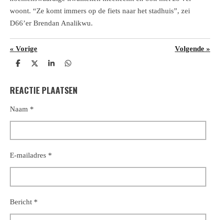
woont. “Ze komt immers op de fiets naar het stadhuis”, zei
D66’er Brendan Analikwu.
«
Vorige
Volgende
»
D
D
S
D
e
e
h
e
l
e
a
l
REACTIE PLAATSEN
e
l
r
e
n
e
n
Naam *
E-mailadres *
Bericht *