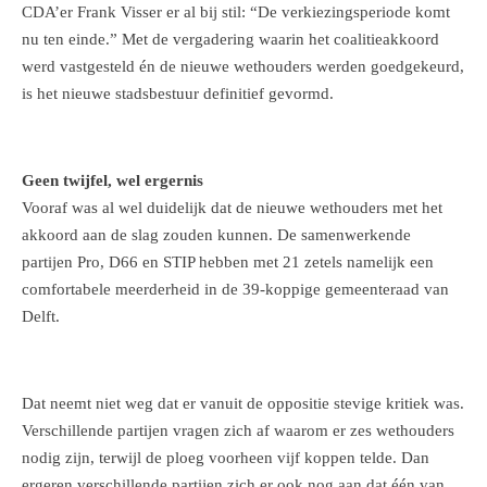
CDA’er Frank Visser er al bij stil: “De verkiezingsperiode komt
nu ten einde.” Met de vergadering waarin het coalitieakkoord
werd vastgesteld én de nieuwe wethouders werden goedgekeurd,
is het nieuwe stadsbestuur definitief gevormd.
Geen twijfel, wel ergernis
Vooraf was al wel duidelijk dat de nieuwe wethouders met het
akkoord aan de slag zouden kunnen. De samenwerkende
partijen Pro, D66 en STIP hebben met 21 zetels namelijk een
comfortabele meerderheid in de 39-koppige gemeenteraad van
Delft.
Dat neemt niet weg dat er vanuit de oppositie stevige kritiek was.
Verschillende partijen vragen zich af waarom er zes wethouders
nodig zijn, terwijl de ploeg voorheen vijf koppen telde. Dan
ergeren verschillende partijen zich er ook nog aan dat één van