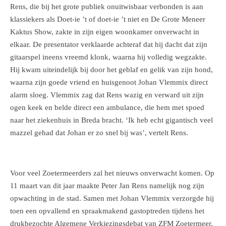
Rens, die bij het grote publiek onuitwisbaar verbonden is aan
klassiekers als Doet-ie ’t of doet-ie ’t niet en De Grote Meneer
Kaktus Show, zakte in zijn eigen woonkamer onverwacht in
elkaar. De presentator verklaarde achteraf dat hij dacht dat zijn
gitaarspel ineens vreemd klonk, waarna hij volledig wegzakte.
Hij kwam uiteindelijk bij door het geblaf en gelik van zijn hond,
waarna zijn goede vriend en huisgenoot Johan Vlemmix direct
alarm sloeg. Vlemmix zag dat Rens wazig en verward uit zijn
ogen keek en belde direct een ambulance, die hem met spoed
naar het ziekenhuis in Breda bracht. ‘Ik heb echt gigantisch veel
mazzel gehad dat Johan er zo snel bij was’, vertelt Rens.
Voor veel Zoetermeerders zal het nieuws onverwacht komen. Op
11 maart van dit jaar maakte Peter Jan Rens namelijk nog zijn
opwachting in de stad. Samen met Johan Vlemmix verzorgde hij
toen een opvallend en spraakmakend gastoptreden tijdens het
drukbezochte Algemene Verkiezingsdebat van ZFM Zoetermeer.