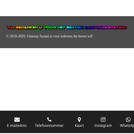
© 2019-2026, Omroep Juraini
is voor iedereen die horen wil!
OMROEP JURAINI IS EEN VAN DE GROOTSTE EN POPULAIRST
DIGITALE STREEKOMROEP VOOR NEDERLAND EN IS EEN
BELANGRIJK ONDERDEEL VAN JURAINI RADIOHUIS
NEDERLAND.
De zender richt zich op jongeren, jongvolwassenen, volwassenen en we draa
vooral urban muziek als non-stop.
E-mailadres
Telefoonnummer
Kaart
Instagram
WhatsA
Wij brengen het nieuws uit de streek via radio en online. Via de website en