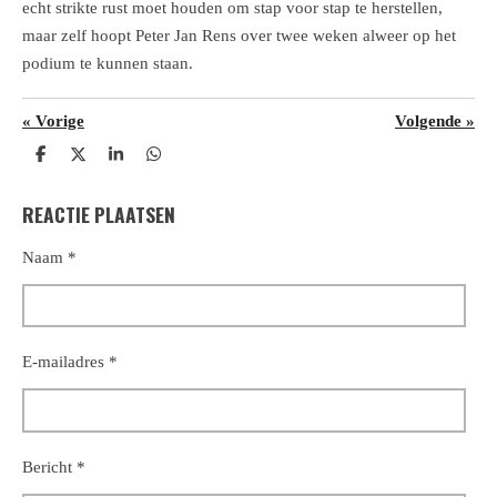
echt strikte rust moet houden om stap voor stap te herstellen,
maar zelf hoopt Peter Jan Rens over twee weken alweer op het
podium te kunnen staan.
«
Vorige
Volgende
»
D
D
S
D
e
e
h
e
l
e
a
l
REACTIE PLAATSEN
e
l
r
e
n
e
n
Naam *
E-mailadres *
Bericht *