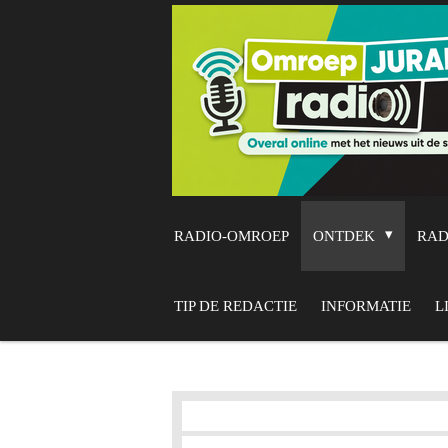
Ga
direct
naar
de
hoofdinhoud
RADIO-OMROEP
ONTDEK
RA
TIP DE REDACTIE
INFORMATIE
L