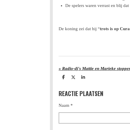
De spelers waren verrast en blij da
De koning zei dat hij “
trots is op Cur
«
Radio-dj's Mattie en Marieke stopp
D
D
S
e
e
h
l
e
a
REACTIE PLAATSEN
e
l
r
n
e
Naam *