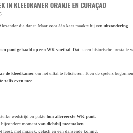
EK IN KLEEDKAMER ORANJE EN CURAÇAO
5
Alexander die danst. Maar voor één keer maakte hij een
uitzondering
.
 een punt gehaald op een WK voetbal
. Dat is een historische prestatie 
aar de kleedkamer
om het elftal te feliciteren. Toen de spelers begonnen
te zelfs even mee
.
sterke wedstrijd en pakte
hun allereerste WK‑punt
.
t bijzondere moment
van dichtbij meemaken
.
t feest, met muziek, gelach en een dansende koning.