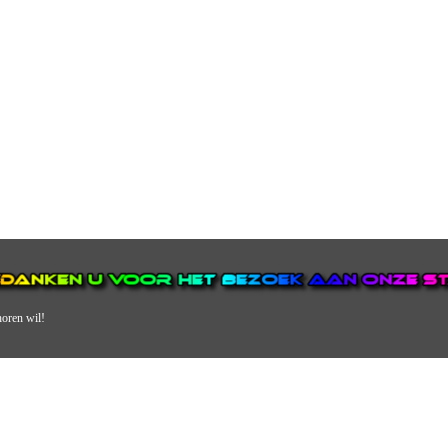
horen wil!
N VAN DE GROOTSTE EN POPULAIRSTE DIGITALE STREEKOMRO
ERDEEL VAN JURAINI RADIOHUIS NEDERLAND.