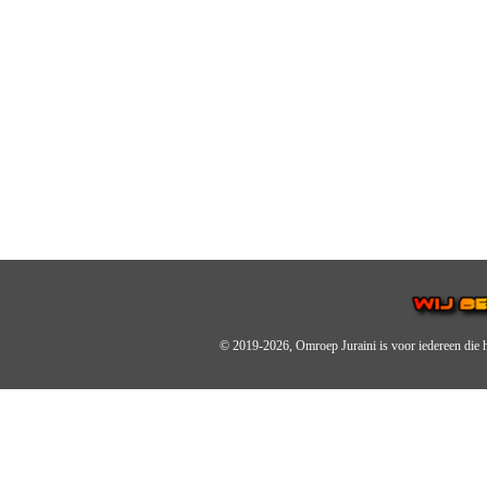
© 2019-2026, Omroep Juraini
is voor iedereen die 
OMROEP JURAINI IS EE
IS EEN BELANGRIJK OND