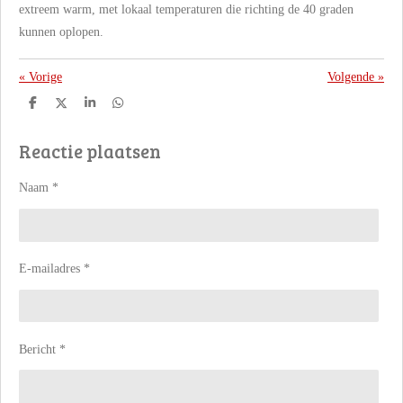
extreem warm, met lokaal temperaturen die richting de 40 graden
kunnen oplopen.
«
Vorige
Volgende
»
D
D
S
D
e
e
h
e
l
e
a
l
Reactie plaatsen
e
l
r
e
n
e
n
Naam *
E-mailadres *
Bericht *