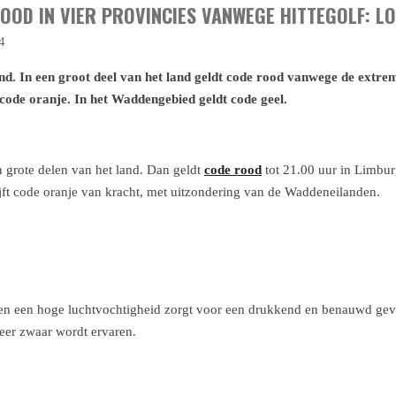
OOD IN VIER PROVINCIES VANWEGE HITTEGOLF: L
4
nd. In een groot deel van het land geldt code rood vanwege de extreme
code oranje. In het Waddengebied geldt code geel.
in grote delen van het land. Dan geldt
code rood
tot 21.00 uur in Limbu
lijft code oranje van kracht, met uitzondering van de Waddeneilanden.
n een hoge luchtvochtigheid zorgt voor een drukkend en benauwd gevoe
zeer zwaar wordt ervaren.