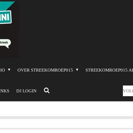
DIO
OVER STREEKOMROEP015
STREEKOMROEP015 A
VOL
INKS
DJ LOGIN