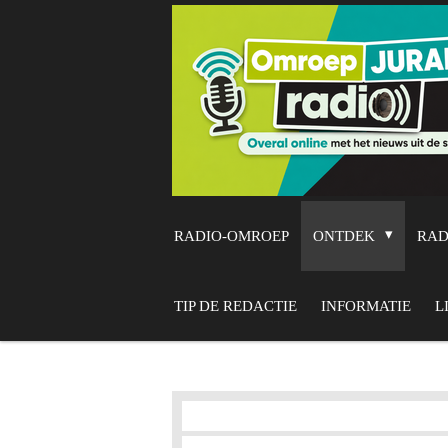
Ga
direct
naar
de
hoofdinhoud
RADIO-OMROEP
ONTDEK
RA
TIP DE REDACTIE
INFORMATIE
L