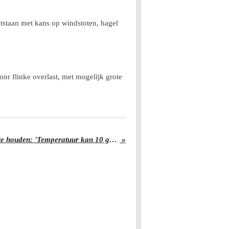
ntstaan met kans op windstoten, hagel
r flinke overlast, met mogelijk grote
Hier is het vandaag wél uit te houden: 'Temperatuur kan 10 graden dalen'
»