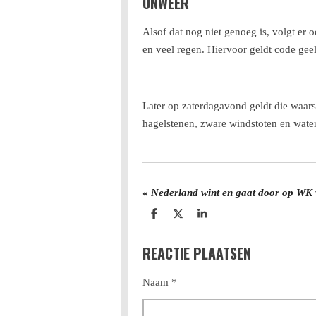
ONWEER
Alsof dat nog niet genoeg is, volgt er
en veel regen. Hiervoor geldt code geel
Later op zaterdagavond geldt die waar
hagelstenen, zware windstoten en water
«
Nederland wint en gaat door op WK 
D
D
S
e
e
h
l
e
a
REACTIE PLAATSEN
e
l
r
n
e
Naam *