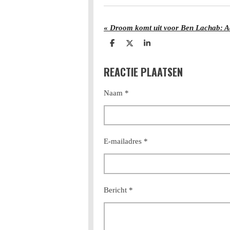
«
D
D
S
e
e
h
l
e
a
REACTIE PLAATSEN
e
l
r
n
e
Naam *
E-mailadres *
Bericht *