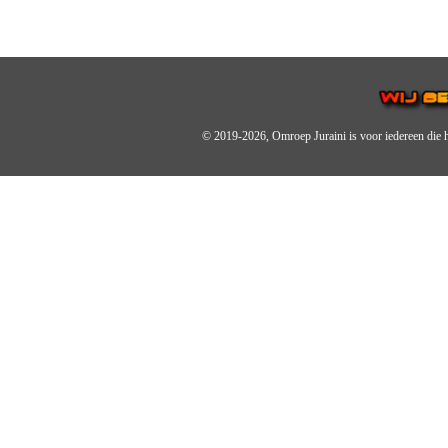
© 2019-2026, Omroep Juraini
is voor iedereen die 
OMROEP JURAINI IS EE
IS EEN BELANGRIJK OND
De zender richt zich op jonger
Wij brengen het nieuws uit de 
radiozender.
OMROEP JURAINI GAAT 
Zo zijn we online zeer actief,
en de Omroep Juraini App.