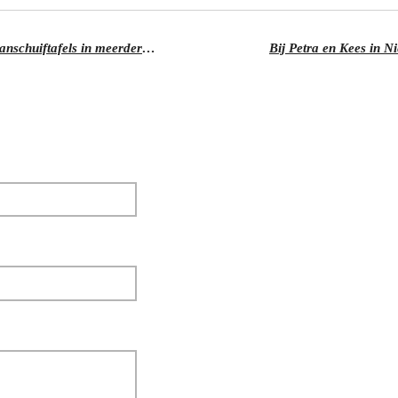
Droom komt uit voor Ben Lachab: Aanschuiftafels in meerdere steden
Bij Petra en Kees in N