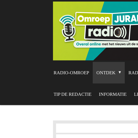
Ga
direct
naar
de
hoofdinhoud
RADIO-OMROEP
ONTDEK
RA
TIP DE REDACTIE
INFORMATIE
L