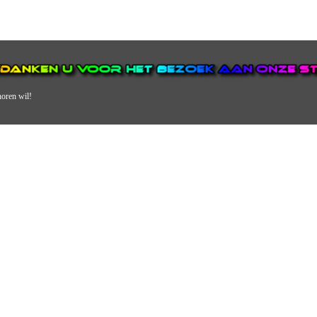
horen wil!
N VAN DE GROOTSTE EN POPULAIRSTE DIGITALE STREEKOMRO
ERDEEL VAN JURAINI RADIOHUIS NEDERLAND.
en, jongvolwassenen, volwassenen en we draaien vooral urban muziek als non-s
streek via radio en online. Via de website en onze nieuwsapp kun je ook online 
VERDER DAN ALLEEN RADIO.
 vergeet ons niet te volgen op Instagram, Facebook en Twitter. Ook hebben we