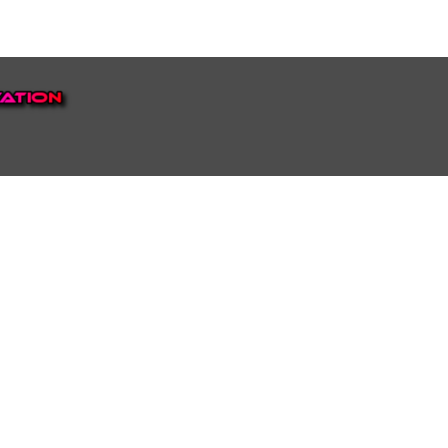
EP VOOR NEDERLAND EN
top.
luisteren naar onze
 ons eigen Omroep Juraini TV