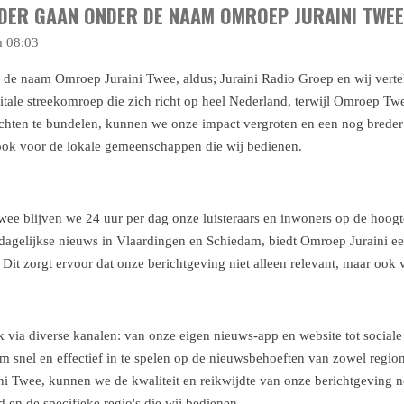
DER GAAN ONDER DE NAAM OMROEP JURAINI TWEE
m 08:03
de naam Omroep Juraini Twee, aldus; Juraini Radio Groep en wij verte
gitale streekomroep die zich richt op heel Nederland, terwijl Omroep Tw
ten te bundelen, kunnen we onze impact vergroten en een nog breder pu
 ook voor de lokale gemeenschappen die wij bedienen.
e blijven we 24 uur per dag onze luisteraars en inwoners op de hoogte
dagelijkse nieuws in Vlaardingen en Schiedam, biedt Omroep Juraini een
 Dit zorgt ervoor dat onze berichtgeving niet alleen relevant, maar ook v
 via diverse kanalen: van onze eigen nieuws-app en website tot sociale
om snel en effectief in te spelen op de nieuwsbehoeften van zowel regiona
i Twee, kunnen we de kwaliteit en reikwijdte van onze berichtgeving n
en de specifieke regio's die wij bedienen.