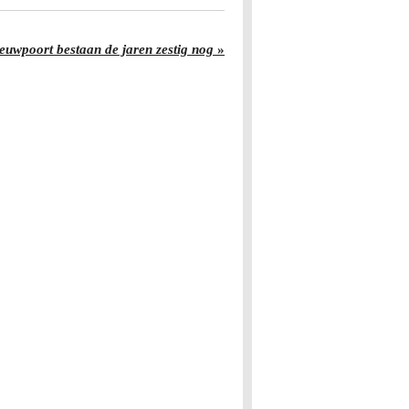
ieuwpoort bestaan de jaren zestig nog
»