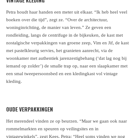
Petra houdt haar handen een meter uit elkaar. “Ik heb heel veel
boeken over die tijd”, zegt ze. “Over de architectuur,
woninginrichting, de manier van leven.” Ze geven een
rondleiding, langs de centrifuge in de bijkeuken, de kast met
nostalgische verpakkingen van groene zeep, Vim en Jif, de kast
met pastelkleurig servies, het granieten aanrecht, via de
woonkamer met authentiek jarenzestigbehang (‘dat lag nog bij
iemand op zolder’) de smalle trap op, naar een slaapkamer met
een smal tweepersoonsbed en een kledingkast vol vintage
kleding.
OUDE VERPAKKINGEN
Het merendeel vinden ze op beurzen. “Maar we gaan ook naar
rommelmarkten en speuren op veilingsites en in
vintagewinkels”, zegt Kees. Petra: “Heel soms vinden we nog