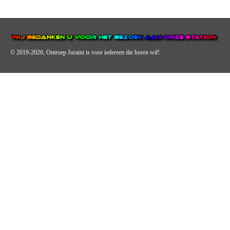
© 2019-2026, Omroep Juraini
is voor iedereen die horen wil!
OMROEP JURAINI IS EEN VAN DE GROOTSTE EN POPULAIRST
DIGITALE STREEKOMROEP VOOR NEDERLAND EN IS EEN
BELANGRIJK ONDERDEEL VAN JURAINI RADIOHUIS
NEDERLAND.
De zender richt zich op jongeren, jongvolwassenen, volwassenen en we draa
vooral urban muziek als non-stop.
Wij brengen het nieuws uit de streek via radio en online. Via de website en
onze nieuwsapp kun je ook online luisteren naar onze radiozender.