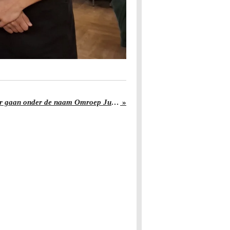
Omroep Juraini moet verder gaan onder de naam Omroep Juraini Twee
»