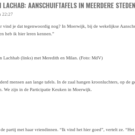
 LACHAB: AANSCHUIFTAFELS IN MEERDERE STEDE
m 22:27
r vind je dat tegenwoordig nog? In Moerwijk, bij de wekelijkse Aansch
n heb ik hier leren kennen.”
n Lachhab (links) met Meredith en Milan.
(Foto: MdV)
rd mensen aan lange tafels. In de zaal hangen kroonluchters, op de ge
n. We zijn in de Participatie Keuken in Moerwijk.
de partij met haar vriendinnen. “Ik vind het hier goed”, vertelt ze. “Het