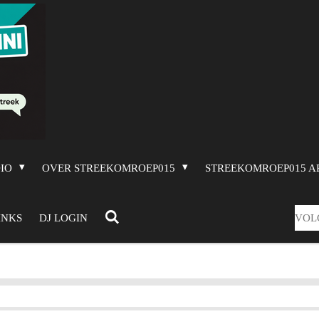
DIO
OVER STREEKOMROEP015
STREEKOMROEP015 A
VOL
INKS
DJ LOGIN