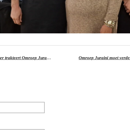
Kevin Goes, manager van NPO Luister trakteert Omroep Juraini op een bezoekje aan NPO