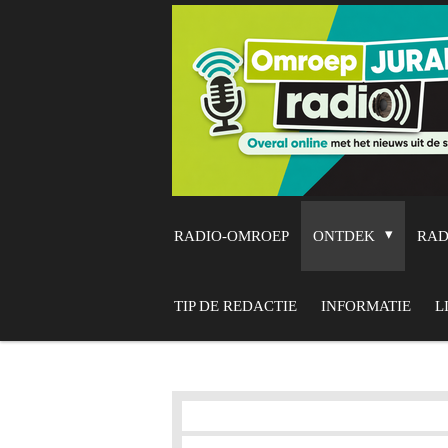
Ga
direct
naar
de
hoofdinhoud
RADIO-OMROEP
ONTDEK
RA
TIP DE REDACTIE
INFORMATIE
L