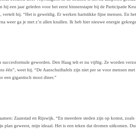
 hij een jaar geleden voor het eerst binnenstapte bij de Participatie Keu
 vertelt hij. “Het is geweldig. Er werken hartstikke fijne mensen. En he
a weer ga je met z’n allen knallen. Ik heb hier nieuwe energie gekreg
n succesformule geworden. Den Haag telt er nu vijftig. Ze worden verzo
ns één”, weet hij. “De Aanschuiftafels zijn niet per se voor mensen met
or een gigantisch mooi diner.”
laatsen: Zaanstad en Rijswijk. “En meerdere steden zijn op komst, zoal
 mijn plan geweest, mijn ideaal. Het is een teken dat dromen uitkomen. D