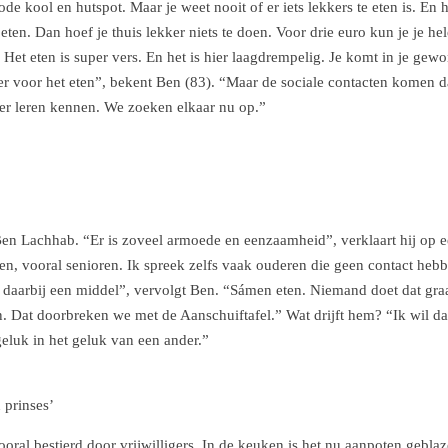
ode kool en hutspot. Maar je weet nooit of er iets lekkers te eten is. En h
eten. Dan hoef je thuis lekker niets te doen. Voor drie euro kun je je h
et eten is super vers. En het is hier laagdrempelig. Je komt in je gewone
ier voor het eten”, bekent Ben (83). “Maar de sociale contacten komen daa
ier leren kennen. We zoeken elkaar nu op.”
en Lachhab. “Er is zoveel armoede en eenzaamheid”, verklaart hij op e
en, vooral senioren. Ik spreek zelfs vaak ouderen die geen contact hebb
daarbij een middel”, vervolgt Ben. “Sámen eten. Niemand doet dat graa
. Dat doorbreken we met de Aanschuiftafel.” Wat drijft hem? “Ik wil dat
geluk in het geluk van een ander.”
 prinses’
oral bestierd door vrijwilligers. In de keuken is het nu aanpoten gebl