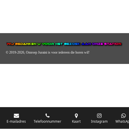
© 2019-2026, Omroep Juraini
is voor iedereen die horen wil!
OMROEP JURAINI IS EEN VAN DE GROOTSTE EN POPULAIRST
DIGITALE STREEKOMROEP VOOR NEDERLAND EN IS EEN
BELANGRIJK ONDERDEEL VAN JURAINI RADIOHUIS
NEDERLAND.
E-mailadres
Telefoonnummer
Kaart
Instagram
WhatsA
De zender richt zich op jongeren, jongvolwassenen, volwassenen en we draa