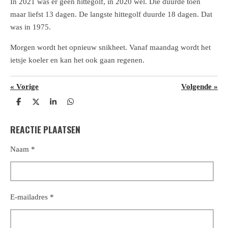
In 2021 was er geen hittegolf, in 2020 wel. Die duurde toen
maar liefst 13 dagen. De langste hittegolf duurde 18 dagen. Dat
was in 1975.
Morgen wordt het opnieuw snikheet. Vanaf maandag wordt het
ietsje koeler en kan het ook gaan regenen.
«
Vorige
Volgende
»
D
D
S
D
e
e
h
e
l
e
a
l
REACTIE PLAATSEN
e
l
r
e
n
e
n
Naam *
E-mailadres *