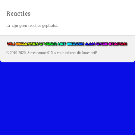
Reacties
Er zijn geen reacties geplaatst.
© 2019-2026, Streekomroep015
is voor iedereen die horen wil!
OMROEP JURAINI IS EEN VAN DE GROOTSTE EN POPULAIRST
DIGITALE STREEKOMROEP VOOR NEDERLAND EN IS EEN
BELANGRIJK ONDERDEEL VAN JURAINI RADIOHUIS
NEDERLAND.
De zender richt zich op jongeren, jongvolwassenen, volwassenen en we draa