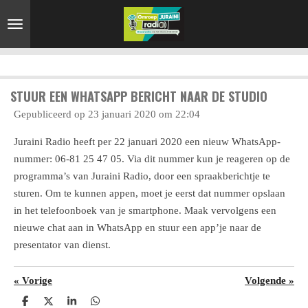
Ga
direct
naar
de
hoofdinhoud
STUUR EEN WHATSAPP BERICHT NAAR DE STUDIO
Gepubliceerd op 23 januari 2020 om 22:04
Juraini Radio heeft per 22 januari 2020 een nieuw WhatsApp-
nummer: 06-81 25 47 05. Via dit nummer kun je reageren op de
programma’s van Juraini Radio, door een spraakberichtje te
sturen. Om te kunnen appen, moet je eerst dat nummer opslaan
in het telefoonboek van je smartphone. Maak vervolgens een
nieuwe chat aan in WhatsApp en stuur een app’je naar de
presentator van dienst.
«
Vorige
Volgende
»
D
D
S
D