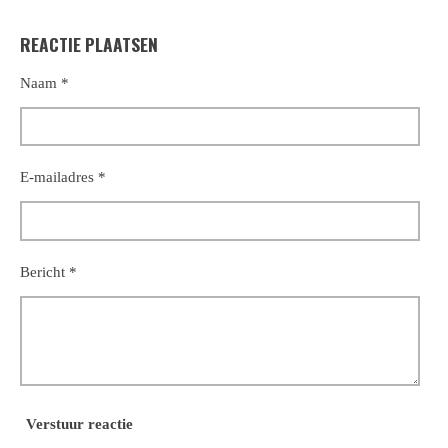
e
e
h
e
l
e
a
l
REACTIE PLAATSEN
e
l
r
e
n
e
n
Naam *
E-mailadres *
Bericht *
Verstuur reactie