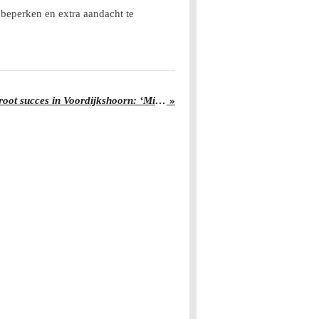
beperken en extra aandacht te
Nationale Buitenspeeldag groot succes in Voordijkshoorn: ‘Missie geslaagd!’
»