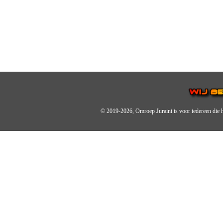
© 2019-2026, Omroep Juraini
is voor iedereen die 
OMROEP JURAINI IS EE
IS EEN BELANGRIJK OND
De zender richt zich op jonger
Wij brengen het nieuws uit de 
radiozender.