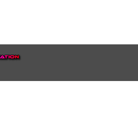
EP VOOR NEDERLAND EN
top.
luisteren naar onze