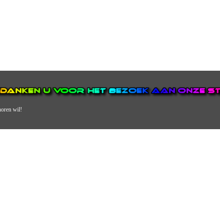
horen wil!
N VAN DE GROOTSTE EN POPULAIRSTE DIGITALE STREEKOMRO
ERDEEL VAN JURAINI RADIOHUIS NEDERLAND.
en, jongvolwassenen, volwassenen en we draaien vooral urban muziek als non-s
streek via radio en online. Via de website en onze nieuwsapp kun je ook online 