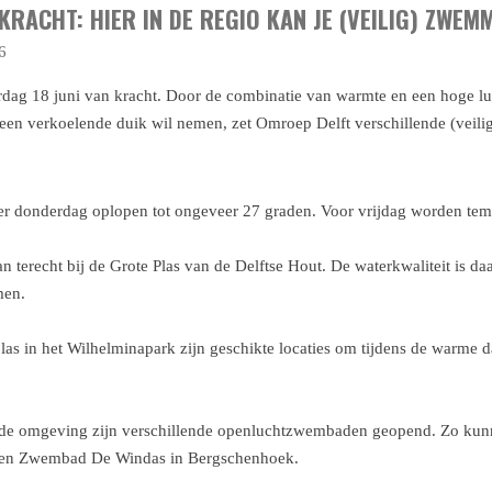
KRACHT: HIER IN DE REGIO KAN JE (VEILIG) ZWEM
6
erdag 18 juni van kracht. Door de combinatie van warmte en een hoge l
en verkoelende duik wil nemen, zet Omroep Delft verschillende (veilig
er donderdag oplopen tot ongeveer 27 graden. Voor vrijdag worden tem
n terecht bij de Grote Plas van de Delftse Hout. De waterkwaliteit is daa
men.
as in het Wilhelminapark zijn geschikte locaties om tijdens de warme 
de omgeving zijn verschillende openluchtzwembaden geopend. Zo kunn
en Zwembad De Windas in Bergschenhoek.