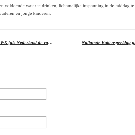
n voldoende water te drinken, lichamelijke inspanning in de middag te 
ouderen en jonge kinderen.
Orgel Joke gaat optreden tijdens het WK (als Nederland de volgende ronde haalt)