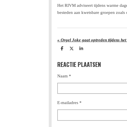
Het RIVM adviseert tijdens warme dage
besteden aan kwetsbare groepen zoals 
«
D
D
S
e
e
h
l
e
a
REACTIE PLAATSEN
e
l
r
n
e
Naam *
E-mailadres *