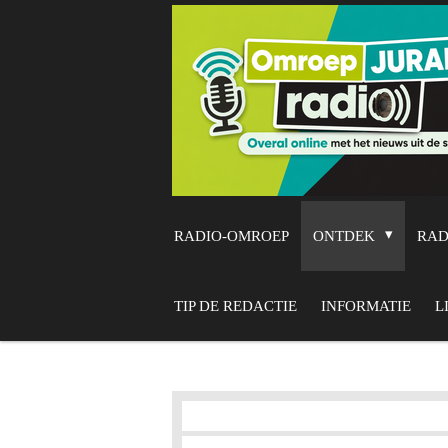
Ga
direct
naar
de
hoofdinhoud
RADIO-OMROEP
ONTDEK
RA
TIP DE REDACTIE
INFORMATIE
L