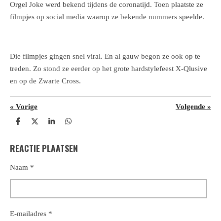
Orgel Joke werd bekend tijdens de coronatijd. Toen plaatste ze
filmpjes op social media waarop ze bekende nummers speelde.
Die filmpjes gingen snel viral. En al gauw begon ze ook op te
treden. Zo stond ze eerder op het grote hardstylefeest X-Qlusive
en op de Zwarte Cross.
«
Vorige
Volgende
»
D
D
S
D
e
e
h
e
l
e
a
l
REACTIE PLAATSEN
e
l
r
e
n
e
n
Naam *
E-mailadres *