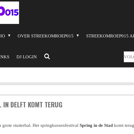
DIO
OVER STREEKOMROEP015
STREEKOMROEP015 A
VOL
INKS
DJ LOGIN
 IN DELFT KOMT TERUG
n grote stuiterbal. Het springkussenfestival
Spring in de Stad
komt terug,