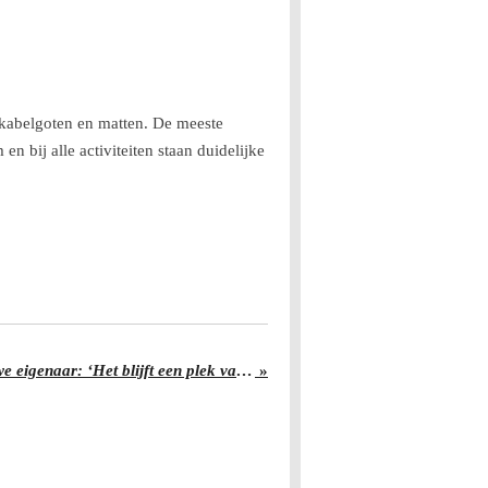
t kabelgoten en matten. De meeste
 bij alle activiteiten staan duidelijke
Koffie & Zo krijgt een nieuwe eigenaar: ‘Het blijft een plek van verhalen’
»