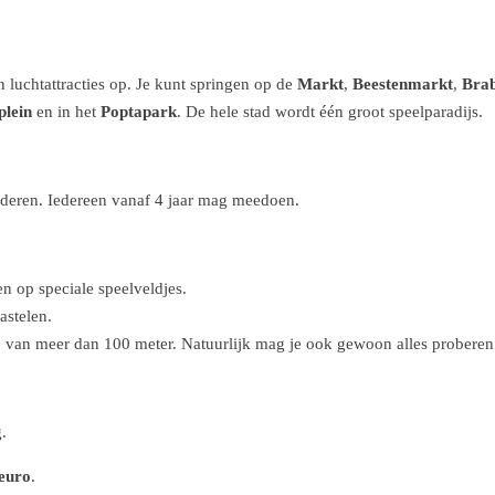
 luchtattracties op. Je kunt springen op de
Markt
,
Beestenmarkt
,
Brab
plein
en in het
Poptapark
. De hele stad wordt één groot speelparadijs.
inderen. Iedereen vanaf 4 jaar mag meedoen.
n op speciale speelveldjes.
astelen.
 van meer dan 100 meter. Natuurlijk mag je ook gewoon alles proberen
.
euro
.