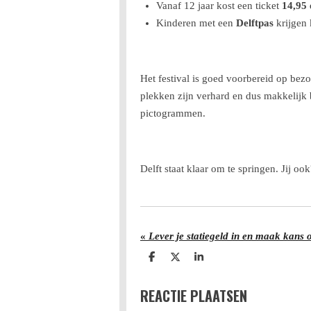
Vanaf 12 jaar kost een ticket
14,95 
Kinderen met een
Delftpas
krijgen 
Het festival is goed voorbereid op bez
plekken zijn verhard en dus makkelijk b
pictogrammen.
Delft staat klaar om te springen. Jij ook
«
Lever je statiegeld in en maak kans
D
D
S
e
e
h
l
e
a
REACTIE PLAATSEN
e
l
r
n
e