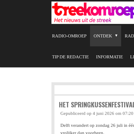
Ga
direct
naar
de
RADIO-OMROEP
ONTDEK
RA
hoofdinhoud
TIP DE REDACTIE
INFORMATIE
L
HET SPRINGKUSSENFESTIVAL
Gepubliceerd op 4 juni 2026 om 07:20
Delft verandert op zondag 26 juli in éé
vrolijker dan voorheen.