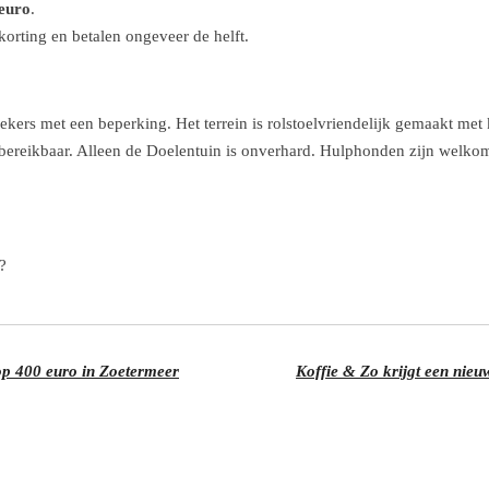
euro
.
korting en betalen ongeveer de helft.
oekers met een beperking. Het terrein is rolstoelvriendelijk gemaakt me
ereikbaar. Alleen de Doelentuin is onverhard. Hulphonden zijn welkom en
?
 op 400 euro in Zoetermeer