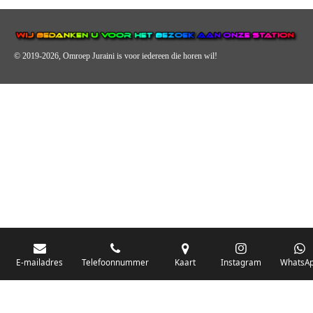
© 2019-2026, Omroep Juraini
is voor iedereen die horen wil!
OMROEP JURAINI IS EEN VAN DE GROOTSTE EN POPULAIRST
DIGITALE STREEKOMROEP VOOR NEDERLAND EN IS EEN
BELANGRIJK ONDERDEEL VAN JURAINI RADIOHUIS
NEDERLAND.
De zender richt zich op jongeren, jongvolwassenen, volwassenen en we draa
vooral urban muziek als non-stop.
E-mailadres
Telefoonnummer
Kaart
Instagram
WhatsA
Wij brengen het nieuws uit de streek via radio en online. Via de website en
onze nieuwsapp kun je ook online luisteren naar onze radiozender.