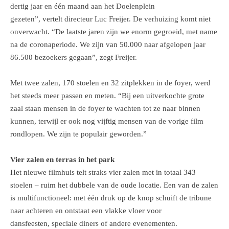
dertig jaar en één maand aan het Doelenplein
gezeten”, vertelt directeur Luc Freijer. De verhuizing komt niet
onverwacht. “De laatste jaren zijn we enorm gegroeid, met name
na de coronaperiode. We zijn van 50.000 naar afgelopen jaar
86.500 bezoekers gegaan”, zegt Freijer.
Met twee zalen, 170 stoelen en 32 zitplekken in de foyer, werd
het steeds meer passen en meten. “Bij een uitverkochte grote
zaal staan mensen in de foyer te wachten tot ze naar binnen
kunnen, terwijl er ook nog vijftig mensen van de vorige film
rondlopen. We zijn te populair geworden.”
Vier zalen en terras in het park
Het nieuwe filmhuis telt straks vier zalen met in totaal 343
stoelen – ruim het dubbele van de oude locatie. Een van de zalen
is multifunctioneel: met één druk op de knop schuift de tribune
naar achteren en ontstaat een vlakke vloer voor
dansfeesten, speciale diners of andere evenementen.