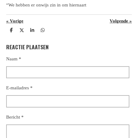
“We hebben er onwijs zin in om hiernaart
«
Vorige
Volgende
»
D
D
S
D
e
e
h
e
l
e
a
l
REACTIE PLAATSEN
e
l
r
e
n
e
n
Naam *
E-mailadres *
Bericht *