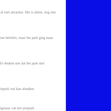
 veel attracties. Het is alleen, nog niet
este beloftes, maar het park ging maar
e denken niet dat het park snel
ctiepark wel kan afmaken.
igenaar van het pretpark.