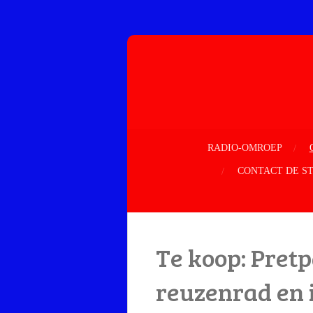
Ga
direct
naar
de
hoofdinhoud
RADIO-OMROEP
CONTACT DE S
Te koop: Pret
reuzenrad en 