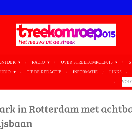
ONTDEK
RADIO
OVER STREEKOMROEP015
S
TUDIO
TIP DE REDACTIE
INFORMATIE
LINKS
VOLG
park in Rotterdam met achtb
ijsbaan