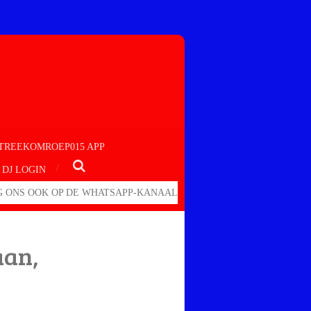
TREEKOMROEP015 APP
DJ LOGIN
 ONS OOK OP DE WHATSAPP-KANAAL
aan,