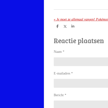
«
Je moet ze allemaal vangen! Pokémon
D
D
S
e
e
h
l
e
a
Reactie plaatsen
e
l
r
n
e
Naam *
E-mailadres *
Bericht *