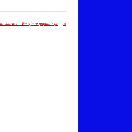
Filmhuis Lumen zegt Doelenplein vaarwel: ‘We zijn te populair geworden’
»