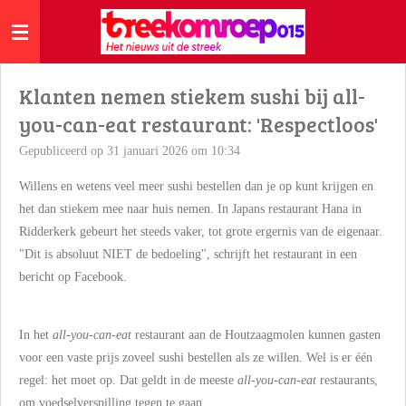
Ga
direct
naar
de
Klanten nemen stiekem sushi bij all-
hoofdinhoud
you-can-eat restaurant: 'Respectloos'
Gepubliceerd op 31 januari 2026 om 10:34
Willens en wetens veel meer sushi bestellen dan je op kunt krijgen en
het dan stiekem mee naar huis nemen. In Japans restaurant Hana in
Ridderkerk gebeurt het steeds vaker, tot grote ergernis van de eigenaar.
"Dit is absoluut NIET de bedoeling", schrijft het restaurant in een
bericht op Facebook.
In het
all-you-can-eat
restaurant aan de Houtzaagmolen kunnen gasten
voor een vaste prijs zoveel sushi bestellen als ze willen. Wel is er één
regel: het moet op. Dat geldt in de meeste
all-you-can-eat
restaurants,
om voedselverspilling tegen te gaan.