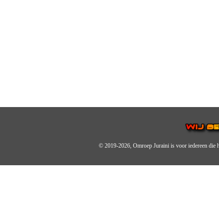
© 2019-2026, Omroep Juraini
is voor iedereen die 
OMROEP JURAINI IS EE
IS EEN BELANGRIJK OND
De zender richt zich op jonger