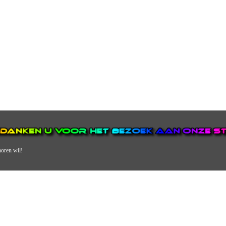
horen wil!
N VAN DE GROOTSTE EN POPULAIRSTE DIGITALE STREEKOMRO
ERDEEL VAN JURAINI RADIOHUIS NEDERLAND.
en, jongvolwassenen, volwassenen en we draaien vooral urban muziek als non-s