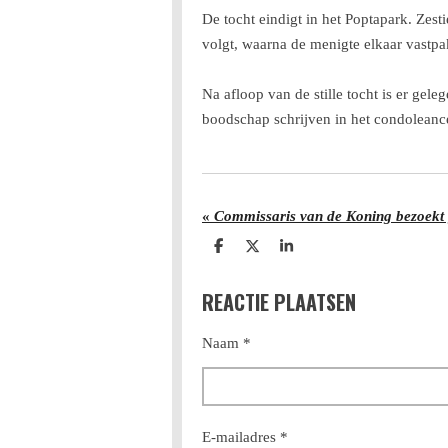
De tocht eindigt in het Poptapark. Zes
volgt, waarna de menigte elkaar vastpakt 
Na afloop van de stille tocht is er ge
boodschap schrijven in het condoleance
«
D
D
S
e
e
h
l
e
a
REACTIE PLAATSEN
e
l
r
n
e
Naam *
E-mailadres *