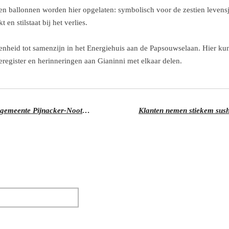
tien ballonnen worden hier opgelaten: symbolisch voor de zestien leven
en stilstaat bij het verlies.
legenheid tot samenzijn in het Energiehuis aan de Papsouwselaan. Hier
register en herinneringen aan Gianinni met elkaar delen.
Commissaris van de Koning bezoekt gemeente Pijnacker-Nootdorp