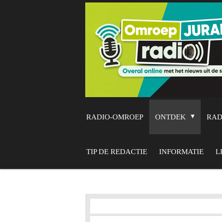
Ga
direct
naar
de
hoofdinhoud
RADIO-OMROEP
ONTDEK
RA
TIP DE REDACTIE
INFORMATIE
L