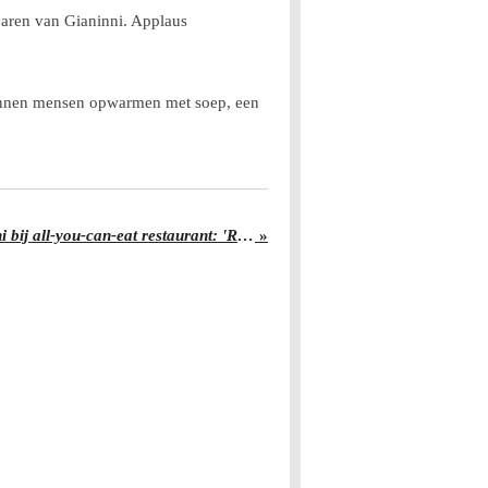
sjaren van Gianinni. Applaus
 kunnen mensen opwarmen met soep, een
Klanten nemen stiekem sushi bij all-you-can-eat restaurant: 'Respectloos'
»