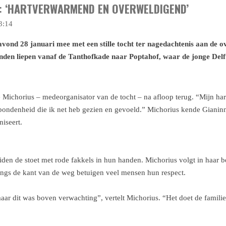
6): ‘HARTVERWARMEND EN OVERWELDIGEND’
3:14
nd 28 januari mee met een stille tocht ter nagedachtenis aan de ov
enden liepen vanaf de Tanthofkade naar Poptahof, waar de jonge Del
Michorius – medeorganisator van de tocht – na afloop terug. “Mijn hart
rbondenheid die ik net heb gezien en gevoeld.” Michorius kende Gianinni
niseert.
eiden de stoet met rode fakkels in hun handen. Michorius volgt in haa
angs de kant van de weg betuigen veel mensen hun respect.
ar dit was boven verwachting”, vertelt Michorius. “Het doet de famili