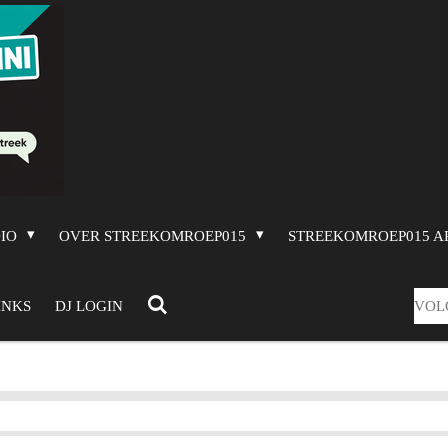
DIO
OVER STREEKOMROEP015
STREEKOMROEP015 A
VOL
INKS
DJ LOGIN