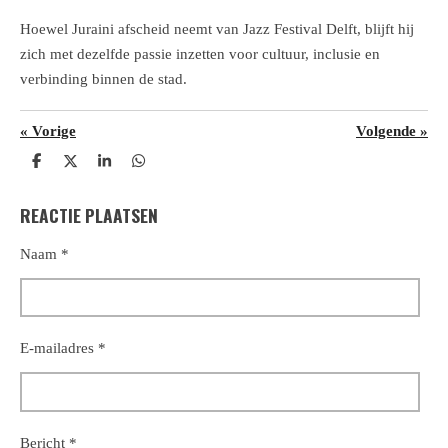
Hoewel Juraini afscheid neemt van Jazz Festival Delft, blijft hij
zich met dezelfde passie inzetten voor cultuur, inclusie en
verbinding binnen de stad.
«
Vorige
Volgende
»
D
D
S
D
e
e
h
e
l
e
a
l
REACTIE PLAATSEN
e
l
r
e
n
e
n
Naam *
E-mailadres *
Bericht *