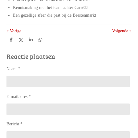
Kennismaking met het team achter Carré33
Een gezellige sfeer die past bij de Beestenmarkt
«
Vorige
Volgende
»
D
D
S
D
e
e
h
e
l
e
a
l
Reactie plaatsen
e
l
r
e
n
e
n
Naam *
E-mailadres *
Bericht *