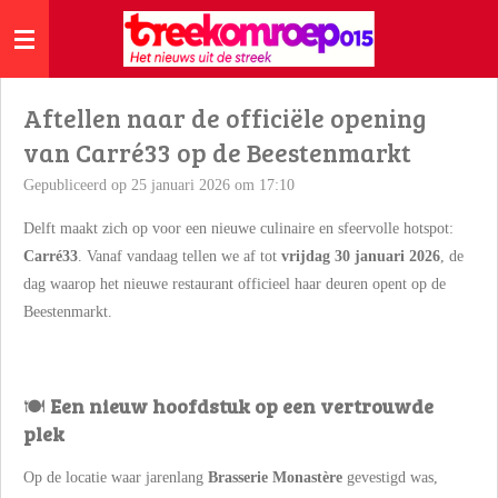
Ga
direct
naar
de
Aftellen naar de officiële opening
hoofdinhoud
van Carré33 op de Beestenmarkt
Gepubliceerd op 25 januari 2026 om 17:10
Delft maakt zich op voor een nieuwe culinaire en sfeervolle hotspot:
Carré33
. Vanaf vandaag tellen we af tot
vrijdag 30 januari 2026
, de
dag waarop het nieuwe restaurant officieel haar deuren opent op de
Beestenmarkt.
🍽️
Een nieuw hoofdstuk op een vertrouwde
plek
Op de locatie waar jarenlang
Brasserie Monastère
gevestigd was,