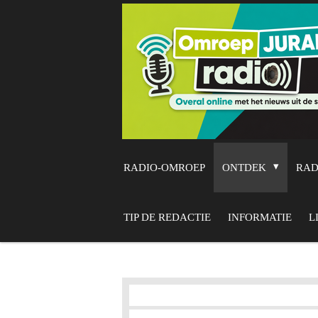
Ga
direct
naar
de
hoofdinhoud
RADIO-OMROEP
ONTDEK
RA
TIP DE REDACTIE
INFORMATIE
L