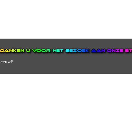
horen wil!
N VAN DE GROOTSTE EN POPULAIRSTE DIGITALE STREEKOMRO
ERDEEL VAN JURAINI RADIOHUIS NEDERLAND.
en, jongvolwassenen, volwassenen en we draaien vooral urban muziek als non-s
streek via radio en online. Via de website en onze nieuwsapp kun je ook online 