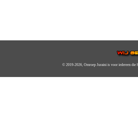
© 2019-2026, Omroep Juraini
is voor iedereen die 
OMROEP JURAINI IS EE
IS EEN BELANGRIJK OND
De zender richt zich op jonger
Wij brengen het nieuws uit de 
radiozender.