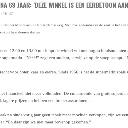
NA 69 JAAR: ‘DEZE WINKEL IS EEN EERBETOON AAN
m 16:37
urtsuper Meijer aan de Rotterdamseweg. Met drie generaties in de zaak is het een
nkort haar deuren sluiten.
 Tussen 12.00 en 13.00 uur loopt de winkel vol met hogeschoolstudente
e supermarkt. “Nééé!” zegt een student, terwijl ze op de stoep stampt. “D
recht voor boter, kaas en eieren. Sinds 1956 is het de supermarkt zoal
 het financieel niet meer volhouden. De concurrentie van grote supermar
ijk lagere prijzen en hebben een breder assortiment.
arkten sinds vorig jaar geen tabak meer mochten verkopen, zijn we ee
ijer. “En daar zijn we niet meer bovenop gekomen.”