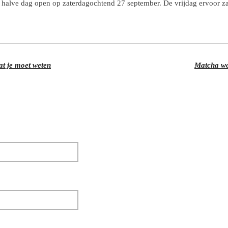
n halve dag open op zaterdagochtend 27 september. De vrijdag ervoor zal
at je moet weten
Matcha wo