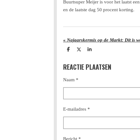
Buurtsuper Meijer is voor het laatst ee
en de laatste dag 50 procent korting.
«
Najaarskermis op de Markt: Dit is w
D
D
S
e
e
h
l
e
a
REACTIE PLAATSEN
e
l
r
n
e
Naam *
E-mailadres *
Bericht *