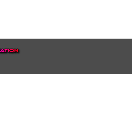
EP VOOR NEDERLAND EN
top.
luisteren naar onze