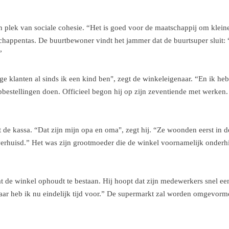
n plek van sociale cohesie. “Het is goed voor de maatschappij om kleine
chappentas. De buurtbewoner vindt het jammer dat de buurtsuper sluit:
.”
klanten al sinds ik een kind ben", zegt de winkeleigenaar. “En ik heb
pbestellingen doen. Officieel begon hij op zijn zeventiende met werken
t de kassa. “Dat zijn mijn opa en oma", zegt hij. “Ze woonden eerst in 
verhuisd.” Het was zijn grootmoeder die de winkel voornamelijk onderh
at de winkel ophoudt te bestaan. Hij hoopt dat zijn medewerkers snel e
Daar heb ik nu eindelijk tijd voor.” De supermarkt zal worden omgevorm