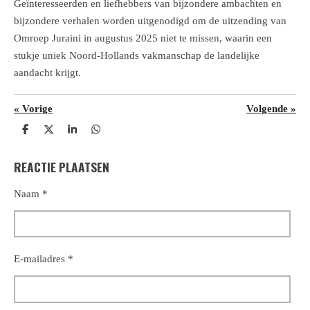
Geïnteresseerden en liefhebbers van bijzondere ambachten en
bijzondere verhalen worden uitgenodigd om de uitzending van
Omroep Juraini in augustus 2025 niet te missen, waarin een
stukje uniek Noord-Hollands vakmanschap de landelijke
aandacht krijgt.
«
Vorige
Volgende
»
D
D
S
D
e
e
h
e
l
e
a
l
REACTIE PLAATSEN
e
l
r
e
n
e
n
Naam *
E-mailadres *