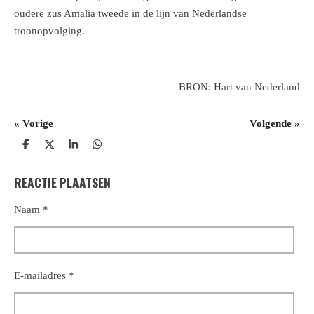
oudere zus Amalia tweede in de lijn van Nederlandse
troonopvolging.
BRON: Hart van Nederland
«
Vorige
Volgende
»
D
D
S
D
e
e
h
e
l
e
a
l
REACTIE PLAATSEN
e
l
r
e
n
e
n
Naam *
E-mailadres *