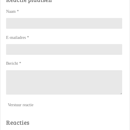
n
e
n
Naam *
E-mailadres *
Bericht *
Verstuur reactie
Reacties