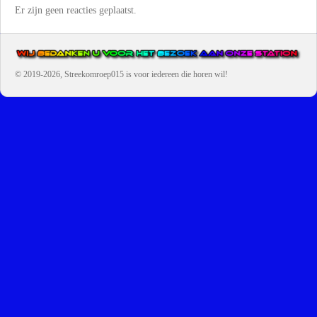
Er zijn geen reacties geplaatst.
© 2019-2026, Streekomroep015
is voor iedereen die horen wil!
OMROEP JURAINI IS EEN VAN DE GROOTSTE EN POPULAIRST
DIGITALE STREEKOMROEP VOOR NEDERLAND EN IS EEN
BELANGRIJK ONDERDEEL VAN JURAINI RADIOHUIS
NEDERLAND.
De zender richt zich op jongeren, jongvolwassenen, volwassenen en we draa
vooral urban muziek als non-stop.
Wij brengen het nieuws uit de streek via radio en online. Via de website en
onze nieuwsapp kun je ook online luisteren naar onze radiozender.