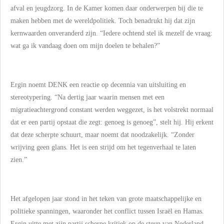
afval en jeugdzorg. In de Kamer komen daar onderwerpen bij die te
maken hebben met de wereldpolitiek. Toch benadrukt hij dat zijn
kernwaarden onveranderd zijn. “Iedere ochtend stel ik mezelf de vraag:
wat ga ik vandaag doen om mijn doelen te behalen?”
Ergin noemt DENK een reactie op decennia van uitsluiting en
stereotypering. “Na dertig jaar waarin mensen met een
migratieachtergrond constant werden weggezet, is het volstrekt normaal
dat er een partij opstaat die zegt: genoeg is genoeg”, stelt hij. Hij erkent
dat deze scherpte schuurt, maar noemt dat noodzakelijk. “Zonder
wrijving geen glans. Het is een strijd om het tegenverhaal te laten
zien.”
Het afgelopen jaar stond in het teken van grote maatschappelijke en
politieke spanningen, waaronder het conflict tussen Israël en Hamas.
Ergin uitte met zijn partij scherpe kritiek op de steun van Nederland