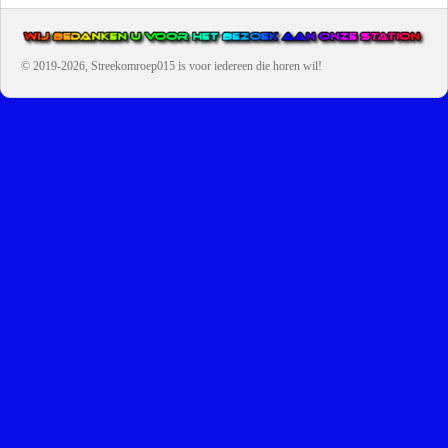
© 2019-2026, Streekomroep015
is voor iedereen die horen wil!
OMROEP JURAINI IS EEN VAN DE GROOTSTE EN POPULAIRST
DIGITALE STREEKOMROEP VOOR NEDERLAND EN IS EEN
BELANGRIJK ONDERDEEL VAN JURAINI RADIOHUIS
NEDERLAND.
De zender richt zich op jongeren, jongvolwassenen, volwassenen en we draa
vooral urban muziek als non-stop.
Wij brengen het nieuws uit de streek via radio en online. Via de website en
onze nieuwsapp kun je ook online luisteren naar onze radiozender.
OMROEP JURAINI GAAT VERDER DAN ALLEEN RADIO.