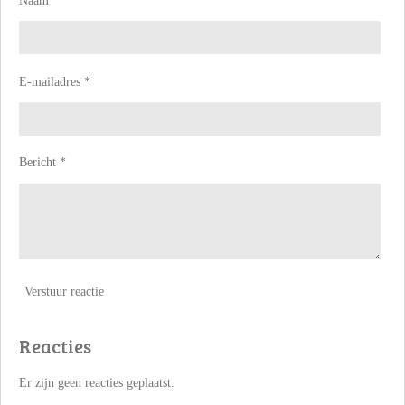
Naam *
E-mailadres *
Bericht *
Verstuur reactie
Reacties
Er zijn geen reacties geplaatst.