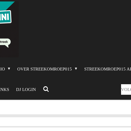
DIO
OVER STREEKOMROEP015
STREEKOMROEP015 A
VOL
INKS
DJ LOGIN