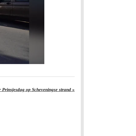
 Prinsjesdag op Scheveningse strand
»