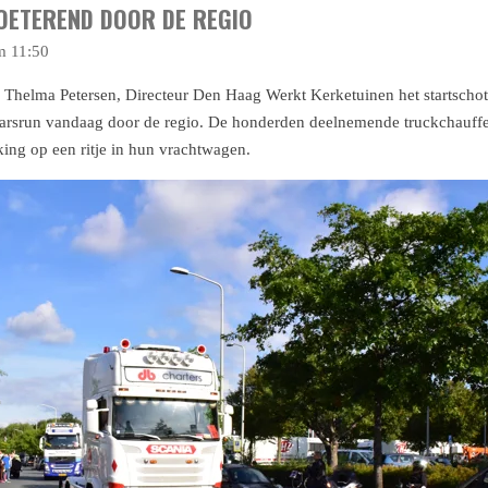
TOETEREND DOOR DE REGIO
m 11:50
 Thelma Petersen, Directeur Den Haag Werkt Kerketuinen het startscho
aarsrun vandaag door de regio. De honderden deelnemende truckchauff
king op een ritje in hun vrachtwagen.