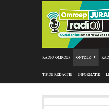
Ga
direct
naar
de
hoofdinhoud
RADIO-OMROEP
ONTDEK
RA
TIP DE REDACTIE
INFORMATIE
L