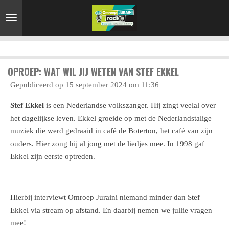
Ga
direct
naar
de
hoofdinhoud
OPROEP: WAT WIL JIJ WETEN VAN STEF EKKEL
Gepubliceerd op 15 september 2024 om 11:36
Stef Ekkel
is een
Nederlandse
volkszanger.
Hij zingt veelal over
het dagelijkse leven
. Ekkel groeide op met de
Nederlandstalige
muziek
die werd gedraaid in café
de Boterton, het café van zijn
ouders. Hier zong hij al jong met de liedjes mee. In 1998 gaf
Ekkel zijn eerste optreden.
Hierbij interviewt Omroep Juraini niemand minder dan Stef
Ekkel via stream op afstand. En daarbij nemen we jullie vragen
mee!