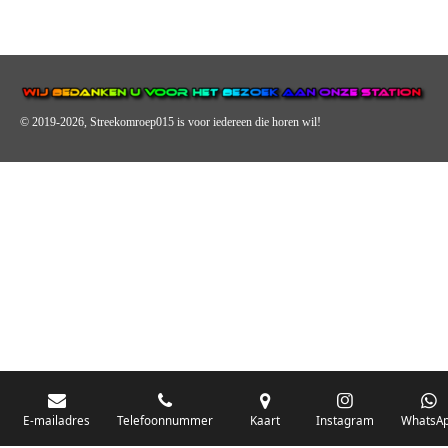
© 2019-2026, Streekomroep015
is voor iedereen die horen wil!
OMROEP JURAINI IS EEN VAN DE GROOTSTE EN POPULAIRST
DIGITALE STREEKOMROEP VOOR NEDERLAND EN IS EEN
BELANGRIJK ONDERDEEL VAN JURAINI RADIOHUIS
NEDERLAND.
De zender richt zich op jongeren, jongvolwassenen, volwassenen en we draa
vooral urban muziek als non-stop.
E-mailadres
Telefoonnummer
Kaart
Instagram
WhatsA
Wij brengen het nieuws uit de streek via radio en online. Via de website en