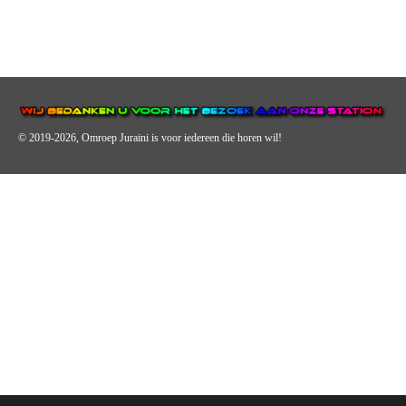
© 2019-2026, Omroep Juraini
is voor iedereen die horen wil!
OMROEP JURAINI IS EEN VAN DE GROOTSTE EN POPULAIRST
DIGITALE STREEKOMROEP VOOR NEDERLAND EN IS EEN
BELANGRIJK ONDERDEEL VAN JURAINI RADIOHUIS
NEDERLAND.
De zender richt zich op jongeren, jongvolwassenen, volwassenen en we draa
vooral urban muziek als non-stop.