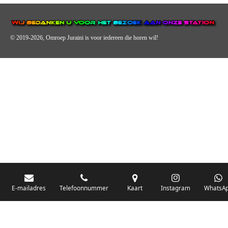
© 2019-2026, Omroep Juraini
is voor iedereen die horen wil!
OMROEP JURAINI IS EEN VAN DE GROOTSTE EN POPULAIRST
DIGITALE STREEKOMROEP VOOR NEDERLAND EN IS EEN
BELANGRIJK ONDERDEEL VAN JURAINI RADIOHUIS
NEDERLAND.
De zender richt zich op jongeren, jongvolwassenen, volwassenen en we draa
vooral urban muziek als non-stop.
E-mailadres
Telefoonnummer
Kaart
Instagram
WhatsA
Wij brengen het nieuws uit de streek via radio en online. Via de website en
onze nieuwsapp kun je ook online luisteren naar onze radiozender.