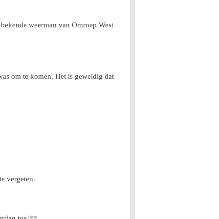
, de bekende weerman van Omroep West
n was om te komen. Het is geweldig dat
te vergeten.
aardag toe!**