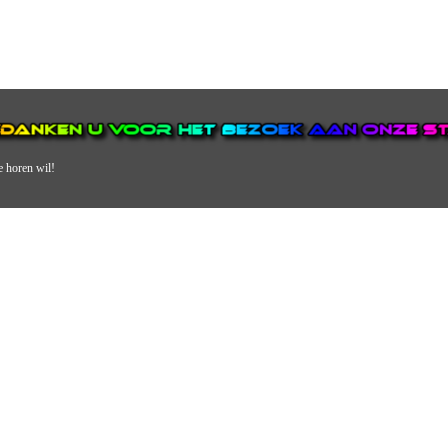
e horen wil!
N VAN DE GROOTSTE EN POPULAIRSTE DIGITALE STREEKOMRO
ERDEEL VAN JURAINI RADIOHUIS NEDERLAND.
en, jongvolwassenen, volwassenen en we draaien vooral urban muziek als non-s
streek via radio en online. Via de website en onze nieuwsapp kun je ook online 
VERDER DAN ALLEEN RADIO.
 vergeet ons niet te volgen op Instagram, Facebook en Twitter. Ook hebben we