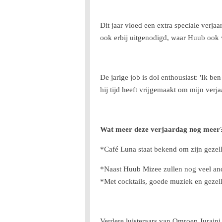
Dit jaar vloed een extra speciale ver
ook erbij uitgenodigd, waar Huub ook 
De jarige job is dol enthousiast: 'Ik b
hij tijd heeft vrijgemaakt om mijn verj
Wat meer deze verjaardag nog meer
*Café Luna staat bekend om zijn gezell
*Naast Huub Mizee zullen nog veel ande
*Met cocktails, goede muziek en gezell
Verdere luisteraars van Omroep Juraini