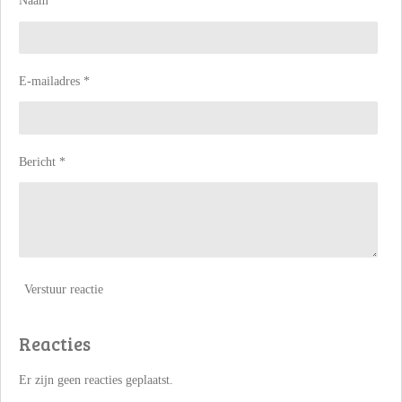
Naam *
E-mailadres *
Bericht *
Verstuur reactie
Reacties
Er zijn geen reacties geplaatst.