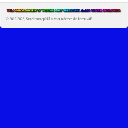
© 2019-2026, Streekomroep015
is voor iedereen die horen wil!
OMROEP JURAINI IS EEN VAN DE GROOTSTE EN POPULAIRST
DIGITALE STREEKOMROEP VOOR NEDERLAND EN IS EEN
BELANGRIJK ONDERDEEL VAN JURAINI RADIOHUIS
NEDERLAND.
De zender richt zich op jongeren, jongvolwassenen, volwassenen en we draa
vooral urban muziek als non-stop.
Wij brengen het nieuws uit de streek via radio en online. Via de website en
onze nieuwsapp kun je ook online luisteren naar onze radiozender.
OMROEP JURAINI GAAT VERDER DAN ALLEEN RADIO.