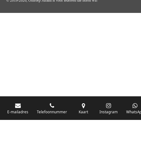
© 2019-2026, Omroep Juraini
is voor iedereen die horen wil!
OMROEP JURAINI IS EEN VAN DE GROOTSTE EN POPULAIRST
DIGITALE STREEKOMROEP VOOR NEDERLAND EN IS EEN
BELANGRIJK ONDERDEEL VAN JURAINI RADIOHUIS
NEDERLAND.
De zender richt zich op jongeren, jongvolwassenen, volwassenen en we draa
vooral urban muziek als non-stop.
Wij brengen het nieuws uit de streek via radio en online. Via de website en
onze nieuwsapp kun je ook online luisteren naar onze radiozender.
E-mailadres
Telefoonnummer
Kaart
Instagram
WhatsA
OMROEP JURAINI GAAT VERDER DAN ALLEEN RADIO.
Zo zijn we online zeer actief, vergeet ons niet te volgen op Instagram,
Facebook en Twitter. Ook hebben we ons eigen Omroep Juraini TV en de