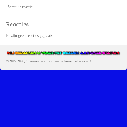
Verstuur reactie
Reacties
Er zijn geen reacties geplaatst.
© 2019-2026, Streekomroep015
is voor iedereen die horen wil!
OMROEP JURAINI IS EEN VAN DE GROOTSTE EN POPULAIRST
DIGITALE STREEKOMROEP VOOR NEDERLAND EN IS EEN
BELANGRIJK ONDERDEEL VAN JURAINI RADIOHUIS
NEDERLAND.