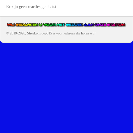
Er zijn geen reacties geplaatst.
© 2019-2026, Streekomroep015
is voor iedereen die horen wil!
OMROEP JURAINI IS EEN VAN DE GROOTSTE EN POPULAIRST
DIGITALE STREEKOMROEP VOOR NEDERLAND EN IS EEN
BELANGRIJK ONDERDEEL VAN JURAINI RADIOHUIS
NEDERLAND.
De zender richt zich op jongeren, jongvolwassenen, volwassenen en we draa
vooral urban muziek als non-stop.
Wij brengen het nieuws uit de streek via radio en online. Via de website en
onze nieuwsapp kun je ook online luisteren naar onze radiozender.