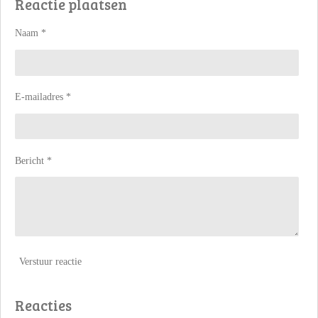
Reactie plaatsen
n
e
n
Naam *
E-mailadres *
Bericht *
Verstuur reactie
Reacties