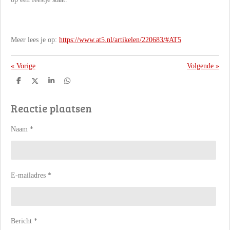
Meer lees je op:
https://www.at5.nl/artikelen/220683/#AT5
«
Vorige
Volgende
»
D
D
S
D
e
e
h
e
l
e
a
l
Reactie plaatsen
e
l
r
e
n
e
n
Naam *
E-mailadres *
Bericht *