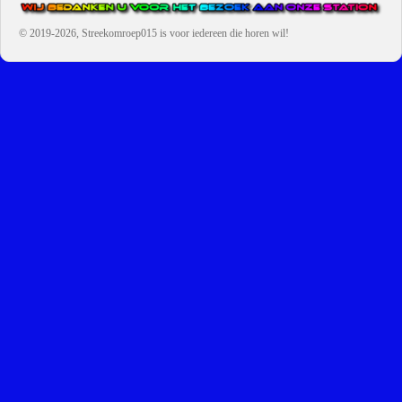
© 2019-2026, Streekomroep015
is voor iedereen die horen wil!
OMROEP JURAINI IS EEN VAN DE GROOTSTE EN POPULAIRST
DIGITALE STREEKOMROEP VOOR NEDERLAND EN IS EEN
BELANGRIJK ONDERDEEL VAN JURAINI RADIOHUIS
NEDERLAND.
De zender richt zich op jongeren, jongvolwassenen, volwassenen en we draa
vooral urban muziek als non-stop.
Wij brengen het nieuws uit de streek via radio en online. Via de website en
onze nieuwsapp kun je ook online luisteren naar onze radiozender.
OMROEP JURAINI GAAT VERDER DAN ALLEEN RADIO.
Zo zijn we online zeer actief, vergeet ons niet te volgen op Instagram,