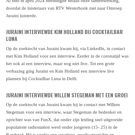
Al snel in april 2024 beëindigde helaas onze samenwerking,
doordat de luisteraars van RTV Westerhonk niet naar Omroep
Juraini luisterde.
JURAINI INTERVIEWDE KIM HOLLAND BIJ COCKTAILBAR
LUNA
Op de zoektocht van Juraini kwam hij, via LinkedIn, in contact
met Kim Holland voor een interview. Eerder in de coronatijd was
het ook al een interview, maar nog niet live. Tot een grote
verbazing ging Juraini en Kim Holland een interview live
plannen bij Cocktailbar Luna in Delft.
JURAINI INTERVIEWDE WILLEM STEGEMAN MET EEN GROEI
Op de zoektocht van Juraini kwam hij in contact met Willem
Stegeman voor een interview, waar Stegeman de bedenker en
oprichter was van FunX,
dat onder zijn leiding snel uitgroeide
populairste radiostation werd onder jongeren (15- 25) in de
Randstad. Hij is verder een creatieve, resultaatgerichte en