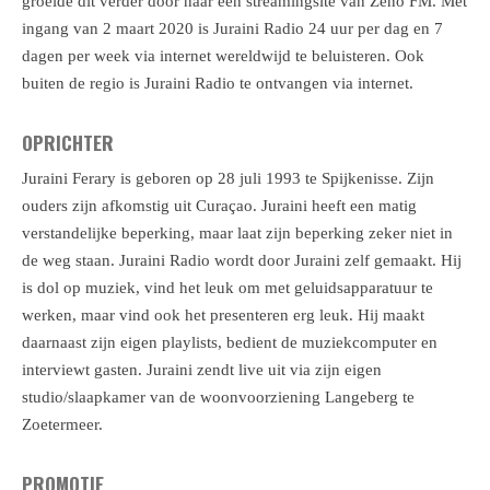
groeide dit verder door naar een streamingsite van Zeno FM
. Met
ingang van 2 maart 2020 is Juraini Radio 24 uur per dag en 7
dagen per week via internet wereldwijd te beluisteren. Ook
buiten de regio is Juraini Radio te ontvangen via internet.
OPRICHTER
Juraini Ferary is geboren op 28 juli 1993 te Spijkenisse. Zijn
ouders zijn afkomstig uit Curaçao. Juraini heeft een matig
verstandelijke beperking, maar laat zijn beperking zeker niet in
de weg staan. Juraini Radio wordt door Juraini zelf gemaakt. Hij
is dol op muziek, vind het leuk om met geluidsapparatuur te
werken, maar vind ook het presenteren erg leuk. Hij maakt
daarnaast zijn eigen playlists, bedient de muziekcomputer en
interviewt gasten. Juraini zendt live uit via zijn eigen
studio/slaapkamer van de woonvoorziening Langeberg te
Zoetermeer.
PROMOTIE