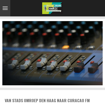
Ga
direct
naar
de
hoofdinhoud
VAN STADS OMROEP DEN HAAG NAAR CURACAO FM