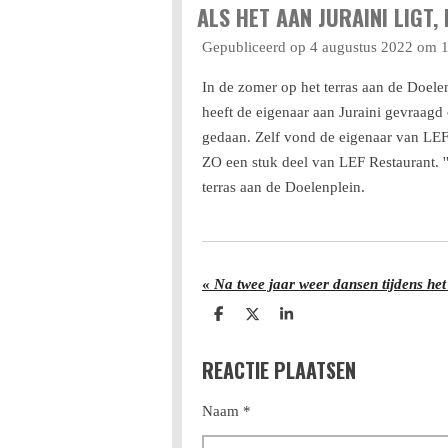
ALS HET AAN JURAINI LIGT,
Gepubliceerd op 4 augustus 2022 om 
In de zomer op het terras aan de Doele
heeft de eigenaar aan Juraini gevraagd 
gedaan. Zelf vond de eigenaar van LEF 
ZO een stuk deel van LEF Restaurant. '
terras aan de Doelenplein.
«
Na twee jaar weer dansen tijdens he
D
D
S
e
e
h
l
e
a
REACTIE PLAATSEN
e
l
r
n
e
Naam *