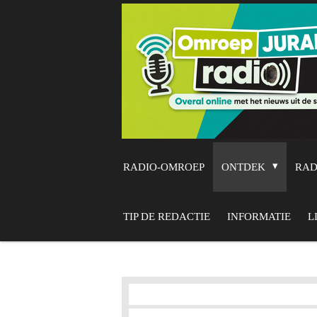
Ga
direct
naar
de
hoofdinhoud
RADIO-OMROEP
ONTDEK
RA
TIP DE REDACTIE
INFORMATIE
L