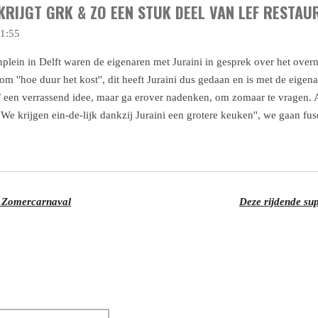
 KRIJGT GRK & ZO EEN STUK DEEL VAN LEF RESTA
11:55
nplein in Delft waren de eigenaren met Juraini in gesprek over het ove
om ''hoe duur het kost'', dit heeft Juraini dus gedaan en is met de eige
een verrassend idee, maar ga erover nadenken, om zomaar te vragen. Al
'We krijgen ein-de-lijk dankzij Juraini een grotere keuken'', we gaan 
t Zomercarnaval
Deze rijdende su