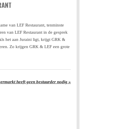
URANT
rname van LEF Restaurant, tenminste
naren van LEF Restaurant in de gesprek
s het aan Juraini ligt, krijgt GRK &
fuseren. Zo krijgen GRK & LEF een grote
permarkt heeft geen bestuurder nodig
»