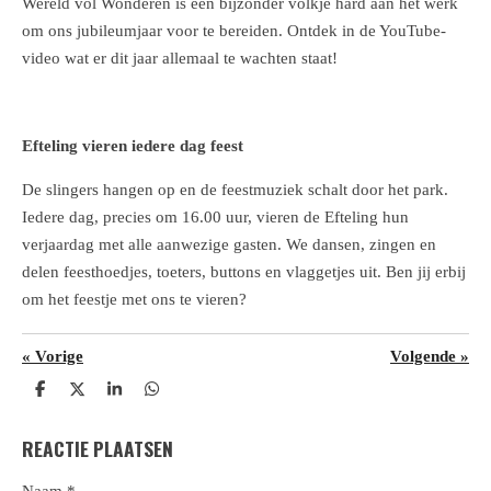
Wereld vol Wonderen is een bijzonder volkje hard aan het werk
om ons jubileumjaar voor te bereiden. Ontdek in de YouTube-
video wat er dit jaar allemaal te wachten staat!
Efteling vieren iedere dag feest
De slingers hangen op en de feestmuziek schalt door het park.
Iedere dag, precies om 16.00 uur, vieren de Efteling hun
verjaardag met alle aanwezige gasten. We dansen, zingen en
delen feesthoedjes, toeters, buttons en vlaggetjes uit. Ben jij erbij
om het feestje met ons te vieren?
«
Vorige
Volgende
»
D
D
S
D
e
e
h
e
l
e
a
l
REACTIE PLAATSEN
e
l
r
e
n
e
n
Naam *