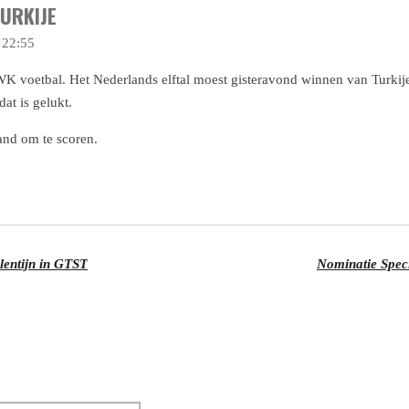
TURKIJE
 22:55
t WK voetbal. Het Nederlands elftal moest gisteravond winnen van Turki
at is gelukt.
and om te scoren.
lentijn in GTST
Nominatie Spec