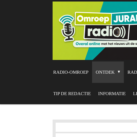
Ga
direct
naar
de
hoofdinhoud
RADIO-OMROEP
ONTDEK
RA
TIP DE REDACTIE
INFORMATIE
L