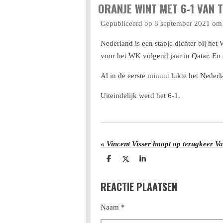
ORANJE WINT MET 6-1 VAN 
Gepubliceerd op 8 september 2021 om
Nederland is een stapje dichter bij he
voor het WK volgend jaar in Qatar. En d
Al in de eerste minuut lukte het Nederl
Uiteindelijk werd het 6-1.
«
Vincent Visser hoopt op terugkeer Va
D
D
S
e
e
h
l
e
a
REACTIE PLAATSEN
e
l
r
n
e
Naam *