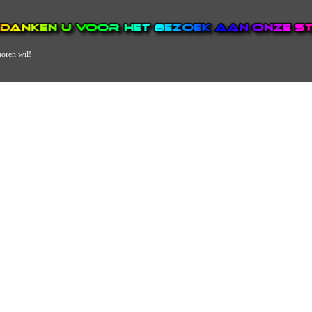
horen wil!
N VAN DE GROOTSTE EN POPULAIRSTE DIGITALE STREEKOMRO
ERDEEL VAN JURAINI RADIOHUIS NEDERLAND.
en, jongvolwassenen, volwassenen en we draaien vooral urban muziek als non-s
streek via radio en online. Via de website en onze nieuwsapp kun je ook online 
VERDER DAN ALLEEN RADIO.
 vergeet ons niet te volgen op Instagram, Facebook en Twitter. Ook hebben we
TV RadioBox! 7 dagen per week en 24 uur per dag zie je de lekkerste liedjes d