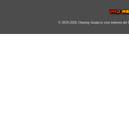
© 2019-2026, Omroep Juraini
is voor iedereen die 
OMROEP JURAINI IS EE
IS EEN BELANGRIJK OND
De zender richt zich op jonger
Wij brengen het nieuws uit de 
radiozender.
OMROEP JURAINI GAAT 
Zo zijn we online zeer actief,
en de Omroep Juraini App.
JURAINI TV RADIOBOX
Wij maken jouw dag op Juraini 