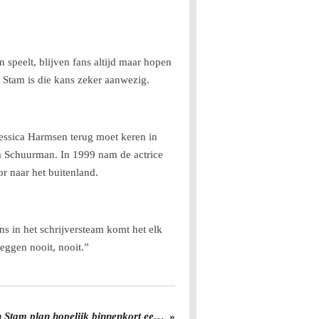
speelt, blijven fans altijd maar hopen
 Stam is die kans zeker aanwezig.
Jessica Harmsen terug moet keren in
tja Schuurman. In 1999 nam de actrice
r naar het buitenland.
ns in het schrijversteam komt het elk
eggen nooit, nooit.”
Het belooft nog niets: Susan Stam plan hopelijk binnenkort een afspraak met Juraini
»