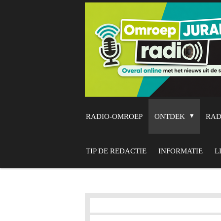
Ga
direct
naar
de
hoofdinhoud
RADIO-OMROEP
ONTDEK
RA
TIP DE REDACTIE
INFORMATIE
L