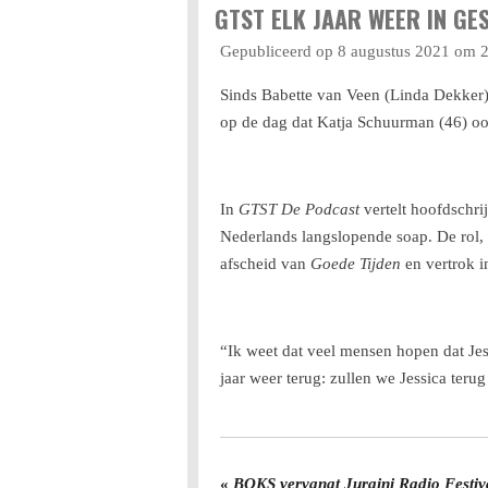
GTST ELK JAAR WEER IN G
Gepubliceerd op 8 augustus 2021 om 
Sinds Babette van Veen (Linda Dekker) 
op de dag dat Katja Schuurman (46) ook
In
GTST De Podcast
vertelt hoofdschr
Nederlands langslopende soap. De rol, d
afscheid van
Goede Tijden
en vertrok i
“Ik weet dat veel mensen hopen dat Jess
jaar weer terug: zullen we Jessica teru
«
BOKS vervangt Juraini Radio Festiv