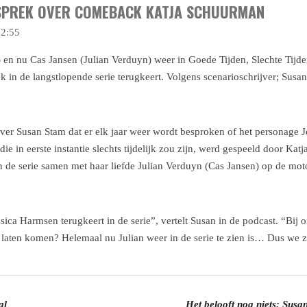
ESPREK OVER COMEBACK KATJA SCHUURMAN
22:55
en nu Cas Jansen (Julian Verduyn) weer in Goede Tijden, Slechte Tijden 
 in de langstlopende serie terugkeert. Volgens scenarioschrijver; Susan
ijver Susan Stam dat er elk jaar weer wordt besproken of het personage 
ie in eerste instantie slechts tijdelijk zou zijn, werd gespeeld door Ka
n de serie samen met haar liefde Julian Verduyn (Cas Jansen) op de moto
ica Harmsen terugkeert in de serie”, vertelt Susan in de podcast. “Bij o
g laten komen? Helemaal nu Julian weer in de serie te zien is… Dus we z
al