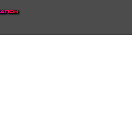
EP VOOR NEDERLAND EN
top.
luisteren naar onze
 ons eigen Omroep Juraini TV
ie Nederland te bieden heeft.