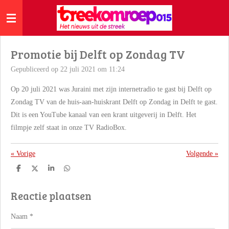
Ga
direct
naar
de
Promotie bij Delft op Zondag TV
hoofdinhoud
Gepubliceerd op 22 juli 2021 om 11:24
Op 20 juli 2021 was Juraini met zijn internetradio te gast bij Delft op
Zondag TV van de huis-aan-huiskrant Delft op Zondag in Delft te gast.
Dit is een YouTube kanaal van een krant uitgeverij in Delft. Het
filmpje zelf staat in onze TV RadioBox.
«
Vorige
Volgende
»
D
D
S
D
e
e
h
e
l
e
a
l
Reactie plaatsen
e
l
r
e
n
e
n
Naam *