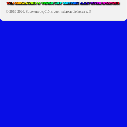
© 2019-2026, Streekomroep015
is voor iedereen die horen wil!
OMROEP JURAINI IS EEN VAN DE GROOTSTE EN POPULAIRST
DIGITALE STREEKOMROEP VOOR NEDERLAND EN IS EEN
BELANGRIJK ONDERDEEL VAN JURAINI RADIOHUIS
NEDERLAND.
De zender richt zich op jongeren, jongvolwassenen, volwassenen en we draa
vooral urban muziek als non-stop.
Wij brengen het nieuws uit de streek via radio en online. Via de website en
onze nieuwsapp kun je ook online luisteren naar onze radiozender.
OMROEP JURAINI GAAT VERDER DAN ALLEEN RADIO.
Zo zijn we online zeer actief, vergeet ons niet te volgen op Instagram,